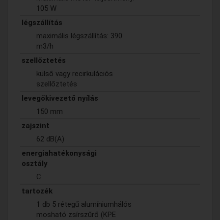
105 W
légszállítás
maximális légszállítás: 390
m3/h
szellőztetés
külső vagy recirkulációs
szellőztetés
levegőkivezető nyílás
150 mm
zajszint
62 dB(A)
energiahatékonysági
osztály
C
tartozék
1 db 5 rétegű alumíniumhálós
mosható zsírszűrő (KPE