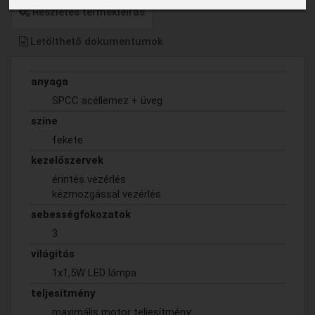
Részletes termékleírás
Letölthető dokumentumok
anyaga
SPCC acéllemez + üveg
színe
fekete
kezelőszervek
érintés vezérlés
kézmozgással vezérlés
sebességfokozatok
3
világítás
1x1,5W LED lámpa
teljesítmény
maximális motor teljesítmény: