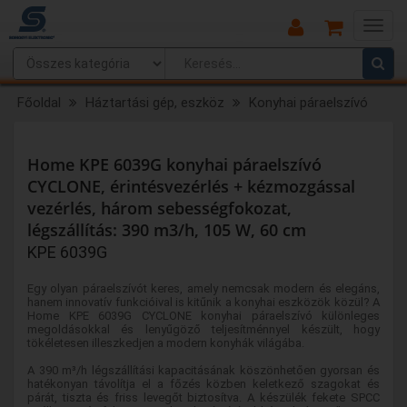
Main
Menu
Főoldal
Háztartási gép, eszköz
Konyhai páraelszívó
Home KPE 6039G konyhai páraelszívó
CYCLONE, érintésvezérlés + kézmozgással
vezérlés, három sebességfokozat,
légszállítás: 390 m3/h, 105 W, 60 cm
KPE 6039G
Egy olyan páraelszívót keres, amely nemcsak modern és elegáns,
hanem innovatív funkcióival is kitűnik a konyhai eszközök közül? A
Home KPE 6039G CYCLONE konyhai páraelszívó különleges
megoldásokkal és lenyűgöző teljesítménnyel készült, hogy
tökéletesen illeszkedjen a modern konyhák világába.
A 390 m³/h légszállítási kapacitásának köszönhetően gyorsan és
hatékonyan távolítja el a főzés közben keletkező szagokat és
párát, tiszta és friss levegőt biztosítva. A készülék fekete SPCC