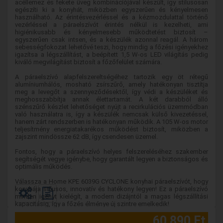
acéllemez és fekete üveg kombinációjával készült, így stílusosan
egészíti ki a konyhát, miközben egyszerűen és kényelmesen
használható. Az érintésvezérléssel és a kézmozdulattal történő
vezérléssel a páraelszívót érintés nélkül is kezelheti, ami
higiénikusabb és kényelmesebb működtetést biztosít –
egyszerűen csak intsen, és a készülék azonnal reagál. A három
sebességfokozat lehetővé teszi, hogy mindig a főzési igényekhez
igazítsa a légszállítást, a beépített 1,5 W-os LED világítás pedig
kiváló megvilágítást biztosít a főzőfelület számára.
A páraelszívó alapfelszereltségéhez tartozik egy öt rétegű
alumíniumhálós, mosható zsírszűrő, amely hatékonyan tisztítja
meg a levegőt a szennyeződésektől, így védi a készüléket és
meghosszabbítja annak élettartamát. A két darabból álló
szénszűrő készlet lehetőséget nyújt a recirkulációs üzemmódban
való használatra is, így a készülék nemcsak külső kivezetéssel,
hanem zárt rendszerben is hatékonyan működik. A 105 W-os motor
teljesítmény energiatakarékos működést biztosít, miközben a
zajszint mindössze 62 dB, így csendesen üzemel.
Fontos, hogy a páraelszívó helyes felszereléséhez szakember
segítségét vegye igénybe, hogy garantált legyen a biztonságos és
optimális működés.
Válassza a Home KPE 6039G CYCLONE konyhai páraelszívót, hogy
konyhája stílusos, innovatív és hatékony legyen! Ez a páraelszívó
minden igényt kielégít, a modern dizájntól a magas légszállítási
kapacitásig, így a főzés élménye új szintre emelkedik!
60 890 Ft