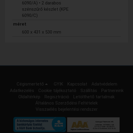
6090/A) • 2 darabos
szénszűrő készlet (KPE
6090/C)
méret
600 x 431 x 530 mm
Cégismertető
GYIK
Kapcsolat
Adatvédelem
Adatkezelés
Cookie tájékoztató
Szállítás
Partnereink
Oldaltérkép
Regisztráció
Letölthető tartalmak
Általános Szerződési Feltételek
Visszaélés bejelentési rendszer