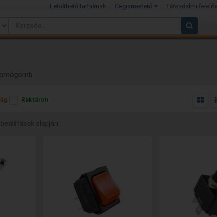
Letölthető tartalmak
Cégismertető
Társadalmi felelő
nyomógomb
ág
Raktáron
 beállítások alapján.