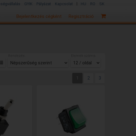
|
sségvállalás
GYIK
Pályázat
Kapcsolat
HU
RO
SK
Bejelentkezés cégként
Regisztráció
Rendezés:
Elemek száma:
1
2
3