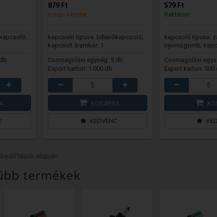
879 Ft
579 Ft
6 napi készlet
Raktáron
őkapcsoló;
kapcsoló típusa: billenőkapcsoló;
kapcsoló típusa: z
kapcsolt áramkör: 1
nyomógomb; kapcs
 db
Csomagolási egység: 5 db
Csomagolási egys
Export karton: 1 000 db
Export karton: 500
A
KOSÁRBA
KO
C
KEDVENC
KE
 beállítások alapján.
űbb termékek