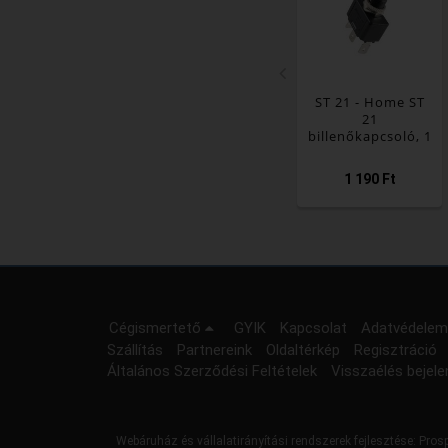
ST 21 - Home ST
21
billenőkapcsoló, 1
áramkör - 2 állás,
250 V, 6 A, fekete
1 190 Ft
Cégismertető
GYIK
Kapcsolat
Adatvédelem
Szállítás
Partnereink
Oldaltérkép
Regisztráció
Általános Szerződési Feltételek
Visszaélés bejele
Webáruház és vállalatirányítási rendszerek fejlesztése:
Prosp