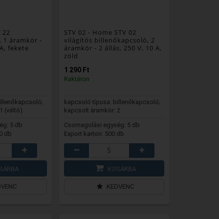
 22
STV 02
- Home STV 02
, 1 áramkör -
világítós billenőkapcsoló, 2
 A, fekete
áramkör - 2 állás, 250 V, 10 A,
zöld
1 290 Ft
Raktáron
illenőkapcsoló;
kapcsoló típusa: billenőkapcsoló;
1 (váltó)
kapcsolt áramkör: 2
ég: 5 db
Csomagolási egység: 5 db
00 db
Export karton: 500 db
SÁRBA
KOSÁRBA
DVENC
KEDVENC