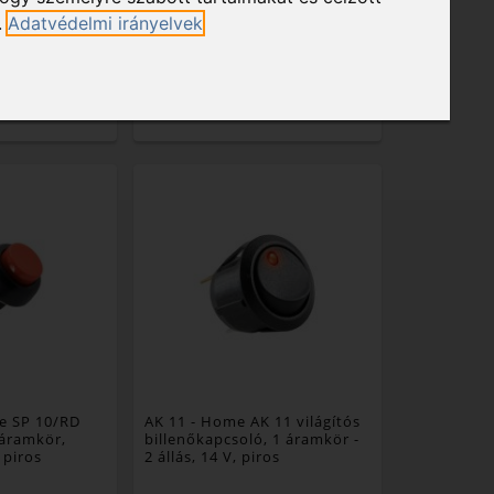
.
Adatvédelmi irányelvek
SÁRBA
KOSÁRBA
DVENC
KEDVENC
e SP 10/RD
AK 11
- Home AK 11 világítós
áramkör,
billenőkapcsoló, 1 áramkör -
 piros
2 állás, 14 V, piros