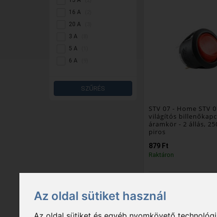
15 A
(2)
16 A
(2)
20 A
(3)
3 A
(8)
5 A
(1)
6 A
(9)
SZŰRÉS
STV 07
- Home STV 0
világítós billenőkapc
áramkör - 2 állás, 250
piros
879 Ft
Raktáron
kapcsoló típusa: billen
kapcsolt áramkör: 1
Az oldal sütiket használ
Csomagolási egység: 5
Export karton: 500 db
Az oldal sütiket és egyéb nyomkövető technológiá