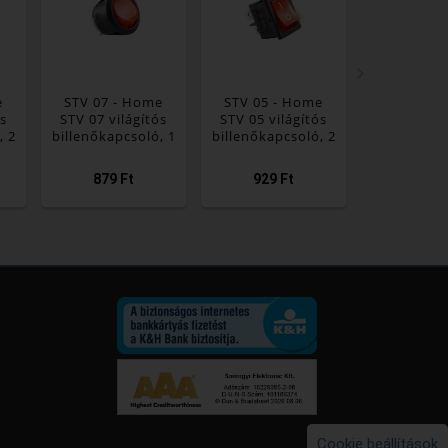
e
STV 07 - Home
STV 05 - Home
AK 12 - H
ós
STV 07 világítós
STV 05 világítós
12 világ
, 2
billenőkapcsoló, 1
billenőkapcsoló, 2
billenőkapc
s,
áramkör - 2 állás,
áramkör - 2 állás,
áramkör - 2
ld
250 V, 6 A, piros
250 V, 6 A, piros
14 V, z
879 Ft
929 Ft
829 F
Cookie beállítások