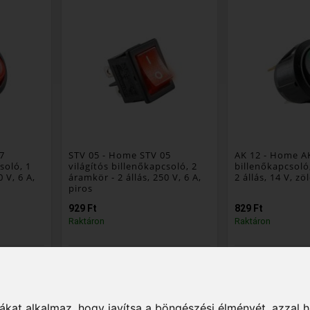
7
STV 05
- Home STV 05
AK 12
- Home AK
soló, 1
világítós billenőkapcsoló, 2
billenőkapcsoló
 V, 6 A,
áramkör - 2 állás, 250 V, 6 A,
2 állás, 14 V, zö
piros
929 Ft
829 Ft
Raktáron
Raktáron
őkapcsoló;
kapcsoló típusa: billenőkapcsoló;
kapcsoló típusa: b
kapcsolt áramkör: 2
kapcsolt áramkör: 
 db
Csomagolási egység: 5 db
Csomagolási egys
Export karton: 500 db
Export karton: 500
kat alkalmaz, hogy javítsa a böngészési élményét, azzal 