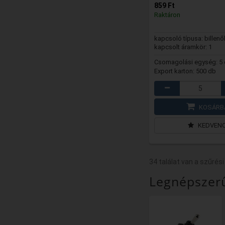
859 Ft
Raktáron
kapcsoló típusa: billen
kapcsolt áramkör: 1
Csomagolási egység: 5
Export karton: 500 db
KOSÁRB
KEDVEN
34 találat van a szűrési
Legnépszer