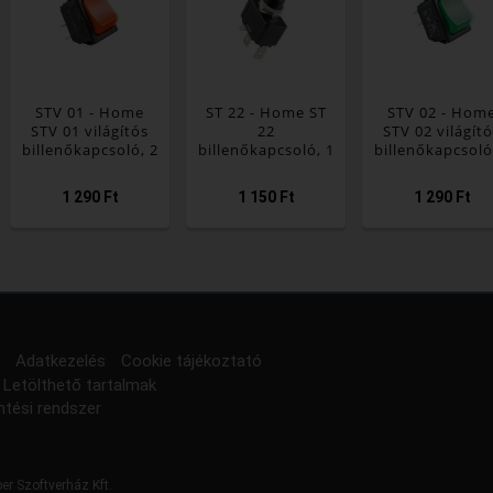
STV 01 - Home
ST 22 - Home ST
STV 02 - Hom
STV 01 világítós
22
STV 02 világít
billenőkapcsoló, 2
billenőkapcsoló, 1
billenőkapcsoló
áramkör - 2 állás,
áramkör - 3 állás,
áramkör - 2 állá
250 V, 10 A, piros
250 V, 6 A, fekete
250 V, 10 A, zö
1 290 Ft
1 150 Ft
1 290 Ft
Adatkezelés
Cookie tájékoztató
Letölthető tartalmak
ntési rendszer
er Szoftverház Kft.