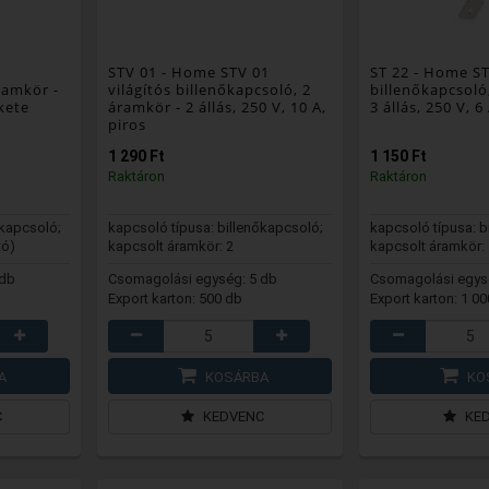
STV 01
- Home STV 01
ST 22
- Home ST
ramkör -
világítós billenőkapcsoló, 2
billenőkapcsoló
ekete
áramkör - 2 állás, 250 V, 10 A,
3 állás, 250 V, 6
piros
1 290 Ft
1 150 Ft
Raktáron
Raktáron
őkapcsoló;
kapcsoló típusa: billenőkapcsoló;
kapcsoló típusa: b
tó)
kapcsolt áramkör: 2
kapcsolt áramkör: 
 db
Csomagolási egység: 5 db
Csomagolási egys
Export karton: 500 db
Export karton: 1 0
A
KOSÁRBA
KO
C
KEDVENC
KE