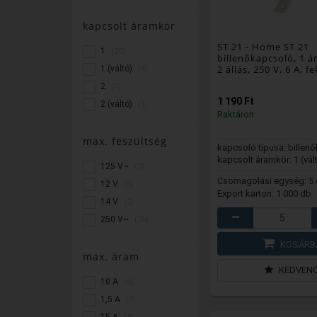
kapcsolt áramkör
ST 21
- Home ST 21
1
(25)
billenőkapcsoló, 1 á
2 állás, 250 V, 6 A, f
1 (váltó)
(4)
2
(4)
1 190 Ft
2 (váltó)
(1)
Raktáron
max. feszültség
kapcsoló típusa: billen
kapcsolt áramkör: 1 (vál
125 V~
(2)
Csomagolási egység: 5
12 V
(5)
Export karton: 1 000 db
14 V
(2)
250 V~
(25)
KOSÁRB
max. áram
KEDVEN
10 A
(6)
1,5 A
(3)