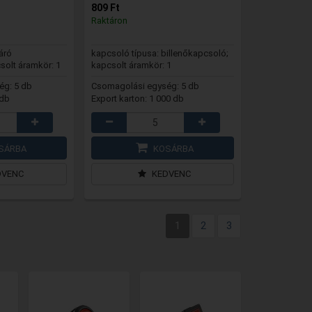
809 Ft
Raktáron
áró
kapcsoló típusa: billenőkapcsoló;
olt áramkör: 1
kapcsolt áramkör: 1
ég: 5 db
Csomagolási egység: 5 db
 db
Export karton: 1 000 db
SÁRBA
KOSÁRBA
DVENC
KEDVENC
1
2
3