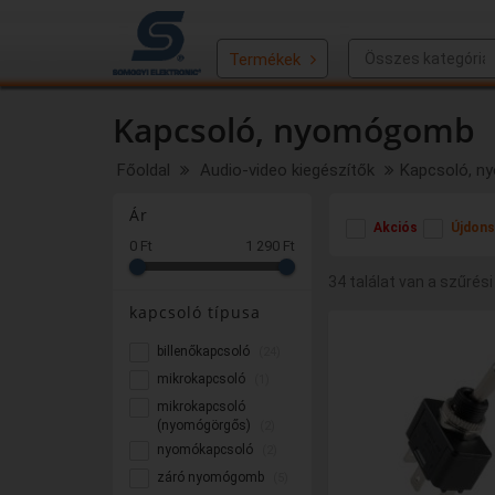
Termékek
Kapcsoló, nyomógomb
Főoldal
Audio-video kiegészítők
Kapcsoló, 
Ár
Akciós
Újdons
0 Ft
1 290 Ft
34 találat van a szűrési
kapcsoló típusa
billenőkapcsoló
(24)
mikrokapcsoló
(1)
mikrokapcsoló
(nyomógörgős)
(2)
nyomókapcsoló
(2)
záró nyomógomb
(5)