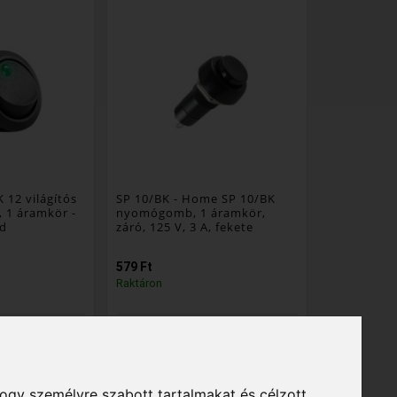
 12 világítós
SP 10/BK
- Home SP 10/BK
, 1 áramkör -
nyomógomb, 1 áramkör,
ld
záró, 125 V, 3 A, fekete
579 Ft
Raktáron
illenőkapcsoló;
kapcsoló típusa: záró
1
nyomógomb; kapcsolt áramkör: 1
ég: 5 db
Csomagolási egység: 5 db
 db
Export karton: 500 db
hogy személyre szabott tartalmakat és célzott