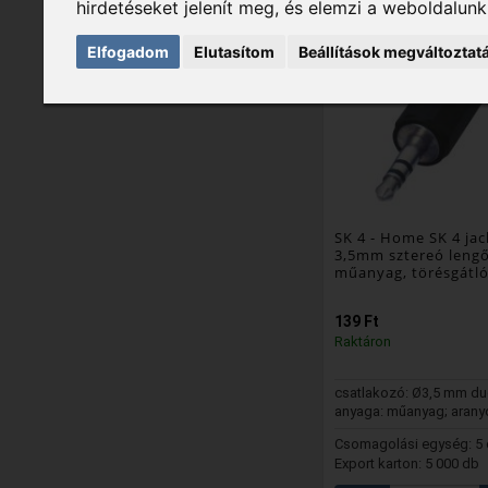
hirdetéseket jelenít meg, és elemzi a weboldalun
Elfogadom
Elutasítom
Beállítások megváltoztat
SK 4
- Home SK 4 jac
3,5mm sztereó leng
műanyag, törésgátl
139 Ft
Raktáron
csatlakozó: Ø3,5 mm du
anyaga: műanyag; arany
Csomagolási egység: 5
Export karton: 5 000 db