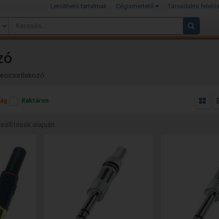
Letölthető tartalmak
Cégismertető
Társadalmi felelő
zó
deocsatlakozó
ág
Raktáron
beállítások alapján.