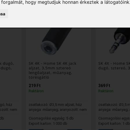
k forgalmát, hogy megtudjuk honnan érkeztek a látogatóink
ása
k dugó,
SK 4K
- Home SK 4K jack
SK 4X
- Home SK
ődugó,
aljzat, 3,5mm sztereó
dugó, sztereó, 
ó
lengőaljzat, műanyag,
törésgátló
219 Ft
369 Ft
Raktáron
Raktáron
gó; ház
csatlakozó: Ø3,5 mm aljzat; ház
csatlakozó: Ø3,5 
ozott: nem
anyaga: műanyag; aranyozott: nem
anyaga: műanyag; 
 db
Csomagolási egység: 5 db
Csomagolási egys
Export karton: 1 000 db
Export karton: 1 db