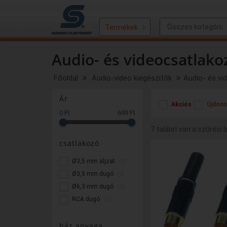
Termékek
Audio- és videocsatlako
Főoldal
Audio-video kiegészítők
Audio- és vi
Ár
Akciós
Újdons
0 Ft
699 Ft
7 találat van a szűrési 
csatlakozó
Ø3,5 mm aljzat
(1)
Ø3,5 mm dugó
(3)
Ø6,3 mm dugó
(2)
RCA dugó
(1)
ház anyaga