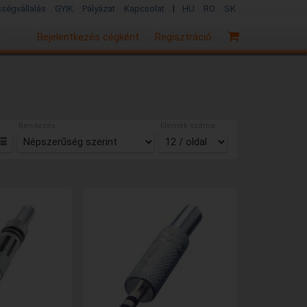
|
sségvállalás
GYIK
Pályázat
Kapcsolat
HU
RO
SK
Bejelentkezés cégként
Regisztráció
Rendezés:
Elemek száma: