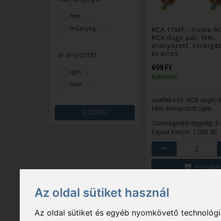
fém
(4)
műanyag
RCA 11MF
- Home R
(3)
RCA dugó pár, fém,
aranyozott, törésgát
és piros
aranyozott
699 Ft
igen
(1)
Raktáron
nem
(6)
csatlakozó: RCA dugó; 
fém; aranyozott: igen
SZŰRÉS
Csomagolási egység: 2
Export karton: 1 000 db
KOSÁRB
KEDVEN
Az oldal sütiket használ
Az oldal sütiket és egyéb nyomkövető technológiá