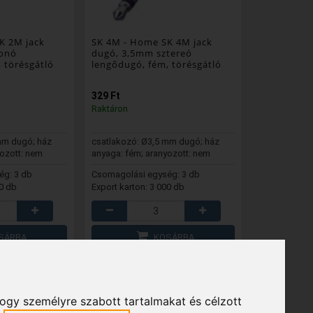
K 2M jack
SK 4M
- Home SK 4M jack
onó
dugó, 3,5mm sztereó
 törésgátló
lengődugó, fém, törésgátló
329 Ft
Raktáron
mm dugó; ház
csatlakozó: Ø3,5 mm dugó; ház
yozott: nem
anyaga: fém; aranyozott: nem
ég: 3 db
Csomagolási egység: 3 db
00 db
Export karton: 3 000 db
SÁRBA
KOSÁRBA
DVENC
KEDVENC
hogy személyre szabott tartalmakat és célzott