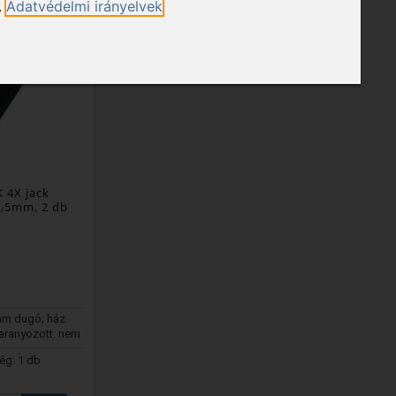
.
Adatvédelmi irányelvek
 4X jack
3,5mm, 2 db
mm dugó; ház
aranyozott: nem
ég: 1 db