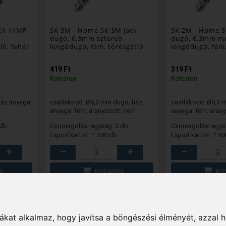
CA 11MF
SK 3M
- Home SK 3M jack
SK 2M
- Home S
dugó, 6,3mm sztereó
dugó, 6,3mm m
ló, fehér
lengődugó, fém, törésgátló
lengődugó, fém,
419 Ft
319 Ft
Raktáron
Raktáron
ház anyaga:
csatlakozó: Ø6,3 mm dugó; ház
csatlakozó: Ø6,3 
anyaga: fém; aranyozott: nem
anyaga: fém; aran
 db
Csomagolási egység: 3 db
Csomagolási egys
Export karton: 1 500 db
Export karton: 1 5
A
KOSÁRBA
KO
C
KEDVENC
KE
kat alkalmaz, hogy javítsa a böngészési élményét, azzal 