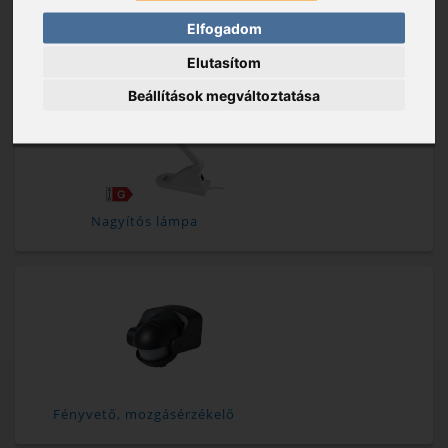
Elfogadom
Szerelőlámpa
Elutasítom
Beállítások megváltoztatása
Nagyítós lámpa
Fényvető, mozgásérzékelő