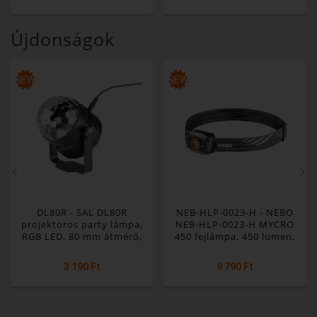
Újdonságok
NEW
NEW
DL80R - SAL DL80R
NEB-HLP-0023-H - NEBO
projektoros party lámpa,
NEB-HLP-0023-H MYCRO
RGB LED, 80 mm átmérő,
450 fejlámpa, 450 lumen,
álló vagy körbe forgó
IPX4 víz- és ütésálló,
fényeffekt, akár 100 m2-re
akkumulátoros tápellátás
3 190 Ft
9 790 Ft