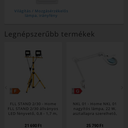
Világítás / Mozgásérzékelős
lámpa, irányfény
Legnépszerűbb termékek
FLL STAND 2/30 - Home
NKL 01 - Home NKL 01
FLL STAND 2/30 állványos
nagyítós lámpa, 22 W,
LED fényvető, 0,8 - 1,7 m,
asztallapra szerelhető,
2 x 30 W, 2 x 2400 lm, kül-
900 lm, 3 vagy 5 dioptria
és beltéri
nagyítás
21 690 Ft
25 790 Ft