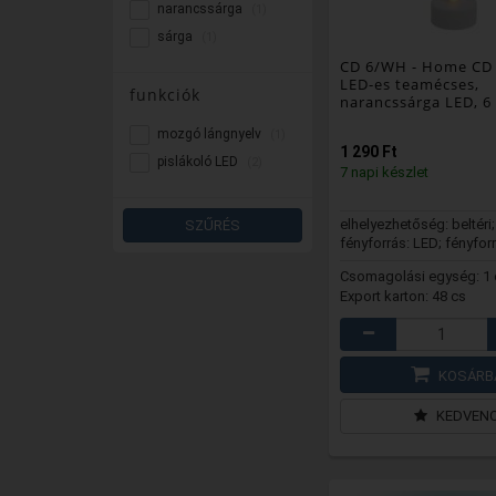
narancssárga
(1)
sárga
(1)
CD 6/WH
- Home CD
LED-es teamécses,
funkciók
narancssárga LED, 6
mozgó lángnyelv
(1)
1 290 Ft
pislákoló LED
(2)
7 napi készlet
elhelyezhetőség: beltéri;
SZŰRÉS
fényforrás: LED; fényfor
száma: 1 db
Csomagolási egység: 1 
Export karton: 48 cs
KOSÁRB
KEDVEN