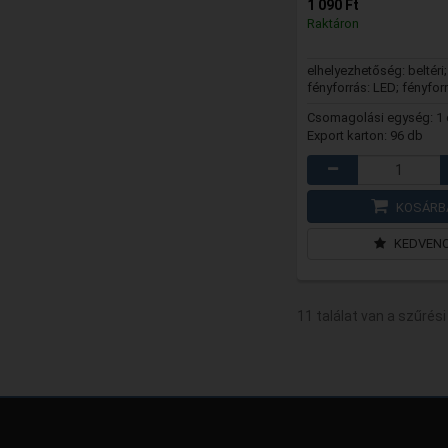
1 090 Ft
Raktáron
elhelyezhetőség: beltéri;
fényforrás: LED; fényfor
száma: 1 db
Csomagolási egység: 1
Export karton: 96 db
KOSÁRB
KEDVEN
11 találat van a szűrési