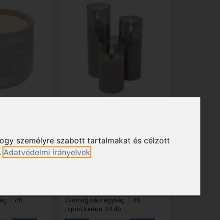
DL 17 LED-es
CDS 3
- Home CDS 3 LED-es
i viasz, LED,
gyertyaszett üvegben,
tés, 14 cm
lángnyelv alakú LED, valódi
viasz, 6 cm magas
hogy személyre szabott tartalmakat és célzott
5 490 Ft
.
Adatvédelmi irányelvek
Raktáron
ltéri;
méret: Ø5 cm x 10 / 12,5 / 15 cm;
ényforrások
tápellátás: 2 x 3 V (CR2032) elem , ...
ég: 1 db
Csomagolási egység: 1 db
Export karton: 24 db