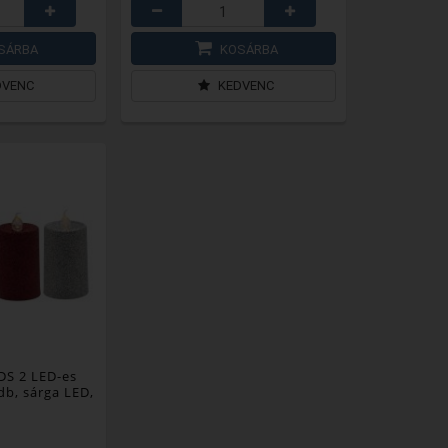
SÁRBA
KOSÁRBA
DVENC
KEDVENC
S 2 LED-es
db, sárga LED,