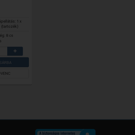
ápellátás: 1 x
(tartozék)
g: 8 cs
s
SÁRBA
DVENC