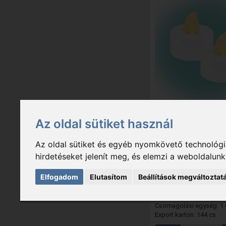
CD 2/WX
- Home CD
LED-es teamécses,
Az oldal sütiket használ
narancssárga LED, 2
Az oldal sütiket és egyéb nyomkövető technológiá
619 Ft
hirdetéseket jelenít meg, és elemzi a weboldalun
Raktáron
Elfogadom
Elutasítom
Beállítások megváltoztat
méret: Ø3,8 x 4 cm; tápel
CR2032 (tartozék); egyéb
Csomagolási egység: 1 
Export karton: 144 cs