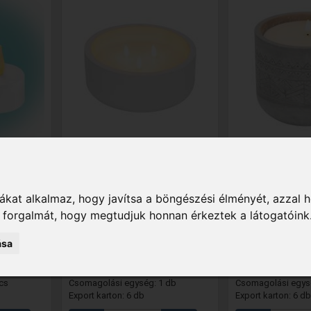
 2/WX
CDL 20
- Home CDL 20 LED-es
CDL 17
- Home C
kőmécses, valódi viasz, 3 db
kőmécses, valód
 db
LED, ismétlődő időzítés, 8 cm
ismétlődő időzí
magas
magas
kat alkalmaz, hogy javítsa a böngészési élményét, azzal 
3 090 Ft
3 090 Ft
k forgalmát, hogy megtudjuk honnan érkeztek a látogatóink
Raktáron
Raktáron
ása
látás:
elhelyezhetőség: beltéri;
elhelyezhetőség: be
: -
fényforrás: LED; fényforrások
fényforrás: LED; f
száma: 3 db
száma: 1 db
cs
Csomagolási egység: 1 db
Csomagolási egys
Export karton: 6 db
Export karton: 6 db