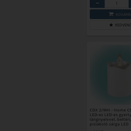
KOSÁRB
KEDVEN
CDX 2/WH
- Home C
LED-es LED-es gyerty
lángnyelvvel, beltéri
pislákoló sárga LED