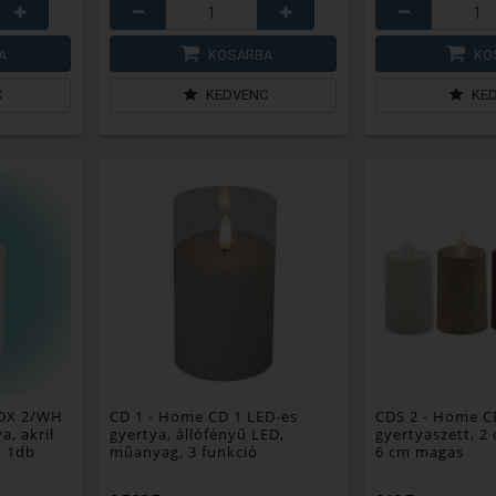
A
KOSÁRBA
KO
C
KEDVENC
KE
DX 2/WH
CD 1
- Home CD 1 LED-es
CDS 2
- Home CD
a, akril
gyertya, állófényű LED,
gyertyaszett, 2 
, 1db
műanyag, 3 funkció
6 cm magas