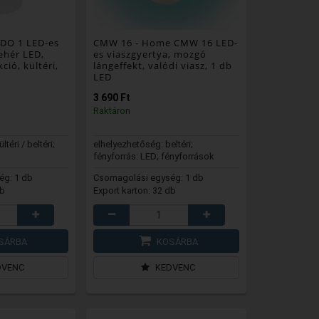
DO 1 LED-es
CMW 16
- Home CMW 16 LED-
ehér LED,
es viaszgyertya, mozgó
ció, kültéri,
lángeffekt, valódi viasz, 1 db
LED
3 690 Ft
Raktáron
téri / beltéri;
elhelyezhetőség: beltéri;
fényforrás: LED; fényforrások
száma: 1 db
ég: 1 db
Csomagolási egység: 1 db
db
Export karton: 32 db
SÁRBA
KOSÁRBA
DVENC
KEDVENC