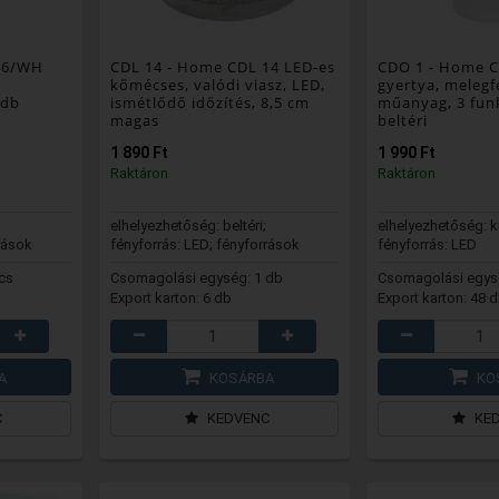
 6/WH
CDL 14
- Home CDL 14 LED-es
CDO 1
- Home C
kőmécses, valódi viasz, LED,
gyertya, melegf
 db
ismétlődő időzítés, 8,5 cm
műanyag, 3 funk
magas
beltéri
1 890 Ft
1 990 Ft
Raktáron
Raktáron
elhelyezhetőség: beltéri;
elhelyezhetőség: kül
rások
fényforrás: LED; fényforrások
fényforrás: LED
száma: 1 db
cs
Csomagolási egység: 1 db
Csomagolási egys
Export karton: 6 db
Export karton: 48 
A
KOSÁRBA
KO
C
KEDVENC
KE