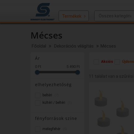
Termékek
Mécses
Főoldal
Dekorációs világítás
Mécses
Ár
Akciós
Újdons
0 Ft
5 490 Ft
11 találat van a szűrési
elhelyezhetőség
beltéri
(7)
kültéri / beltéri
(1)
fényforrások színe
melegfehér
(5)