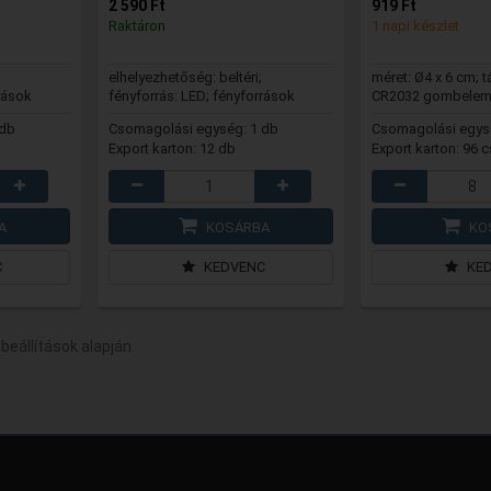
2 590 Ft
919 Ft
Raktáron
1 napi készlet
elhelyezhetőség: beltéri;
méret: Ø4 x 6 cm; t
rások
fényforrás: LED; fényforrások
CR2032 gombelem 
száma: 1 db
 db
Csomagolási egység: 1 db
Csomagolási egysé
Export karton: 12 db
Export karton: 96 c
A
KOSÁRBA
KO
C
KEDVENC
KE
 beállítások alapján.