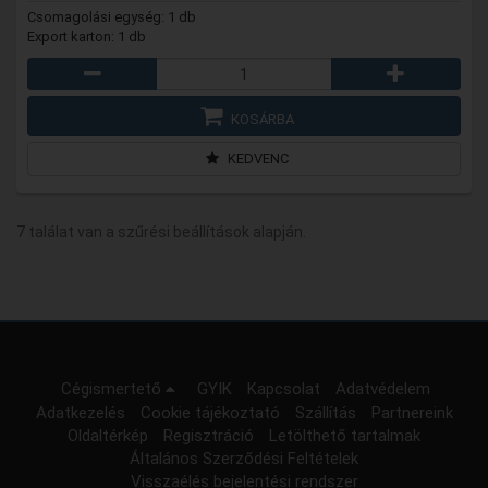
Csomagolási egység: 1 db
Export karton: 1 db
KOSÁRBA
KEDVENC
7 találat van a szűrési beállítások alapján.
Cégismertető
GYIK
Kapcsolat
Adatvédelem
Adatkezelés
Cookie tájékoztató
Szállítás
Partnereink
Oldaltérkép
Regisztráció
Letölthető tartalmak
Általános Szerződési Feltételek
Visszaélés bejelentési rendszer