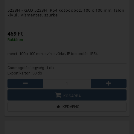
5233H
- GAO 5233H IP54 kötődoboz, 100 x 100 mm, falon
kívüli, vízmentes, szürke
459 Ft
Raktáron
méret: 100 x 100 mm; szín: szürke; IP besorolás: IP54
Csomagolási egység: 1 db
Export karton: 50 db
KOSÁRBA
KEDVENC