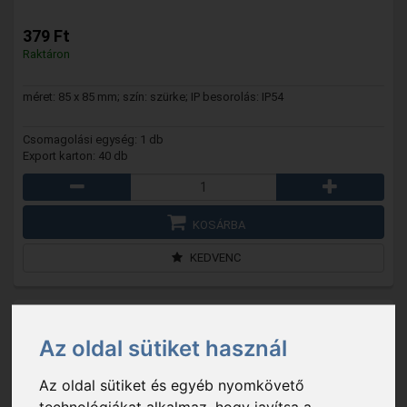
379 Ft
Raktáron
méret: 85 x 85 mm; szín: szürke; IP besorolás: IP54
Csomagolási egység: 1 db
Export karton: 40 db
KOSÁRBA
KEDVENC
Az oldal sütiket használ
Az oldal sütiket és egyéb nyomkövető
technológiákat alkalmaz, hogy javítsa a