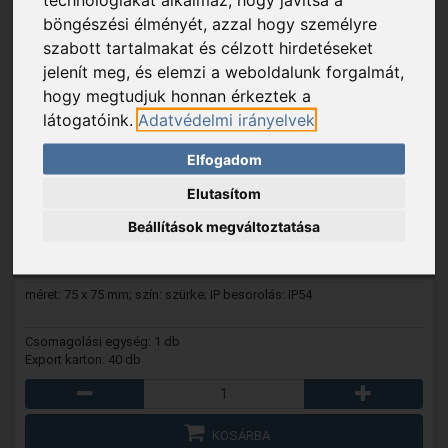
böngészési élményét, azzal hogy személyre
szabott tartalmakat és célzott hirdetéseket
jelenít meg, és elemzi a weboldalunk forgalmát,
hogy megtudjuk honnan érkeztek a
látogatóink.
Adatvédelmi irányelvek
5232H
- GAO 5232H IP54 kötődoboz, 75 x 75 mm, falon
Elfogadom
kívüli, vízmentes, szürke
Elutasítom
339 Ft
Beállítások megváltoztatása
Raktáron
méret: 75 x 75 mm; szín: szürke; IP besorolás: IP54
Csomagolási egység: 1 db
Export karton: 40 db
KOSÁRBA