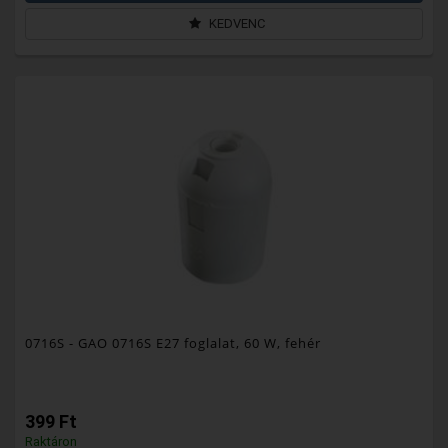
KEDVENC
0716S
- GAO 0716S E27 foglalat, 60 W, fehér
399 Ft
Raktáron