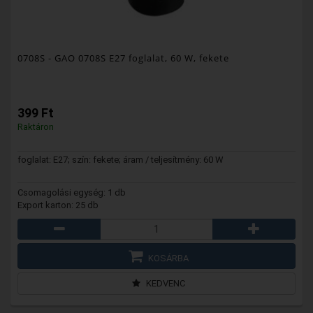
0708S
- GAO 0708S E27 foglalat, 60 W, fekete
399 Ft
Raktáron
foglalat: E27; szín: fekete; áram / teljesítmény: 60 W
Csomagolási egység: 1 db
Export karton: 25 db
KOSÁRBA
KEDVENC