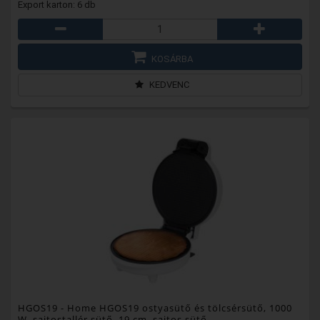
Export karton: 6 db
KOSÁRBA
KEDVENC
HGOS19
- Home HGOS19 ostyasütő és tölcsérsütő, 1000
W, sajtostallér sütő, 19 cm, sajtos sütő