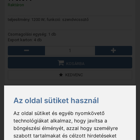
Raktáron
teljesítmény: 1200 W; funkció: szendvicssütő
Csomagolási egység: 1 db
Export karton: 4 db
KOSÁRBA
KEDVENC
Az oldal sütiket használ
Az oldal sütiket és egyéb nyomkövető
technológiákat alkalmaz, hogy javítsa a
böngészési élményét, azzal hogy személyre
szabott tartalmakat és célzott hirdetéseket