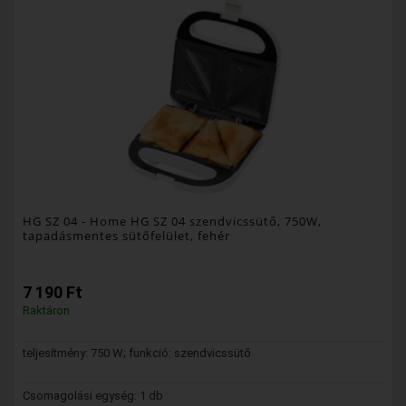
HG SZ 04
- Home HG SZ 04 szendvicssütő, 750W,
tapadásmentes sütőfelület, fehér
7 190 Ft
Raktáron
teljesítmény: 750 W; funkció: szendvicssütő
Csomagolási egység: 1 db