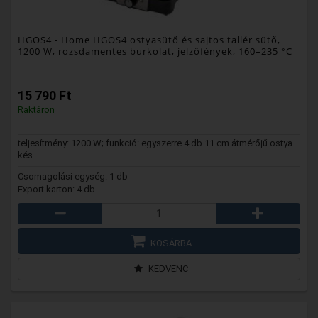
HGOS4
- Home HGOS4 ostyasütő és sajtos tallér sütő,
1200 W, rozsdamentes burkolat, jelzőfények, 160–235 °C
15 790 Ft
Raktáron
teljesítmény: 1200 W; funkció: egyszerre 4 db 11 cm átmérőjű ostya
kés...
Csomagolási egység: 1 db
Export karton: 4 db
KOSÁRBA
KEDVENC