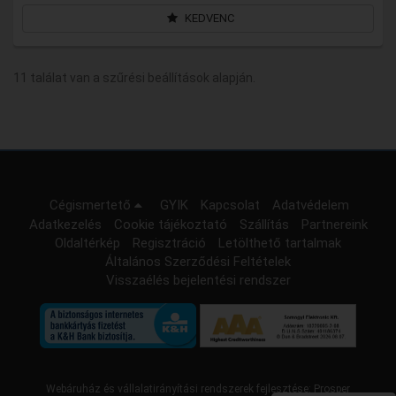
KEDVENC
11 találat van a szűrési beállítások alapján.
Cégismertető
GYIK
Kapcsolat
Adatvédelem
Adatkezelés
Cookie tájékoztató
Szállítás
Partnereink
Oldaltérkép
Regisztráció
Letölthető tartalmak
Általános Szerződési Feltételek
Visszaélés bejelentési rendszer
Webáruház és vállalatirányítási rendszerek fejlesztése:
Prosper