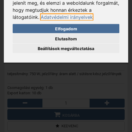
jelenít meg, és elemzi a weboldalunk forgalmát,
hogy megtudjuk honnan érkeztek a
látogatóink.
Adatvédelmi irányelvek
Elfogadom
HG GS 21
- Home HG GS 21 gofrisütő, teljesítmény 750 W,
tapadásmentes sütőfelület, egyszerre két gofri készíthető
Elutasítom
Beállítások megváltoztatása
8 790 Ft
Raktáron
teljesítmény: 750 W; jelzőfény: áram alatt / sütésre kész jelzőfények
Csomagolási egység: 1 db
Export karton: 10 db
KOSÁRBA
KEDVENC