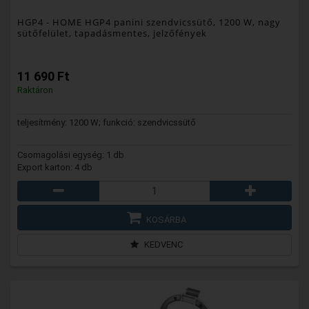
HGP4
- HOME HGP4 panini szendvicssütő, 1200 W, nagy
sütőfelület, tapadásmentes, jelzőfények
11 690 Ft
Raktáron
teljesítmény: 1200 W; funkció: szendvicssütő
Csomagolási egység: 1 db
Export karton: 4 db
KOSÁRBA
KEDVENC