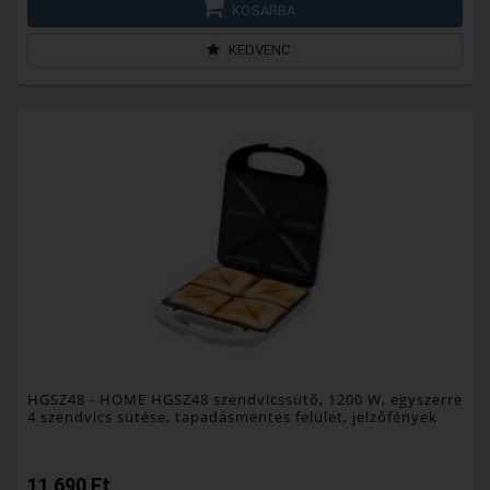
KOSÁRBA
KEDVENC
HGSZ48
- HOME HGSZ48 szendvicssütő, 1200 W, egyszerre
4 szendvics sütése, tapadásmentes felület, jelzőfények
11 690 Ft