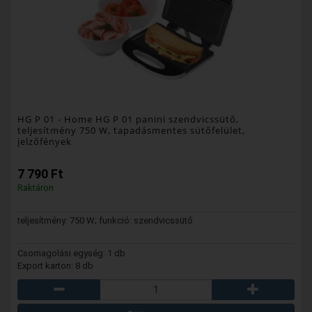
HG P 01
- Home HG P 01 panini szendvicssütő,
teljesítmény 750 W, tapadásmentes sütőfelület,
jelzőfények
7 790 Ft
Raktáron
teljesítmény: 750 W; funkció: szendvicssütő
Csomagolási egység: 1 db
Export karton: 8 db