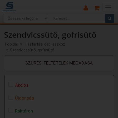
Main
Menu
Szendvicssütő, gofrisütő
Főoldal
Háztartási gép, eszköz
Szendvicssütő, gofrisütő
SZŰRÉSI FELTÉTELEK MEGADÁSA
Akciós
Újdonság
Raktáron