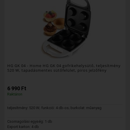
HG GK 04
- Home HG GK 04 gofrikehelysütő, teljesítmény
520 W, tapadásmentes sütőfelület, piros jelzőfény
6 990 Ft
Raktáron
teljesítmény: 520 W; funkció: 4 db-os; burkolat: műanyag
Csomagolási egység: 1 db
Export karton: 4 db