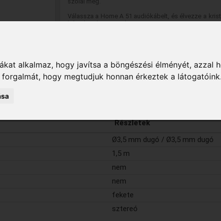
szólal meg.
Válassza a Home A 51 audiókábelt, és élvezze a krist
bármilyen környezetben!
kat alkalmaz, hogy javítsa a böngészési élményét, azzal 
k forgalmát, hogy megtudjuk honnan érkeztek a látogatóink
kumentumok
ása
Részletek
Ø3,5 mm dugó / Ø3,5 mm dugó
1,5 m
nem
nem
fekete
sztereó