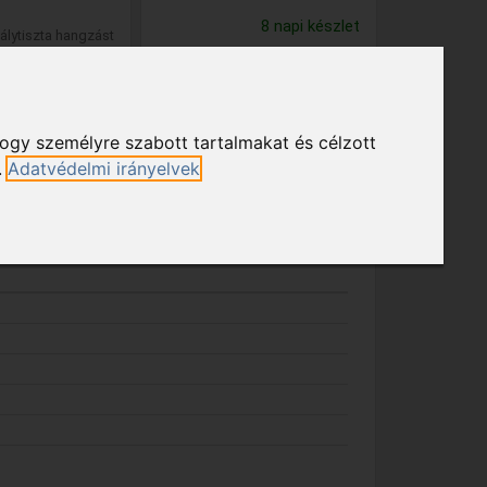
8 napi készlet
álytiszta hangzást
hogy személyre szabott tartalmakat és célzott
.
Adatvédelmi irányelvek