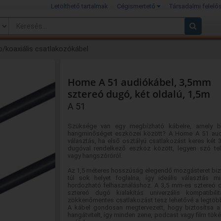
Letölthető tartalmak
Cégismertető
Társadalmi felelő
o/koaxiális csatlakozókábel
Home A 51 audiókábel, 3,5mm
sztereó dugó, két oldalú, 1,5m
A 51
Szüksége van egy megbízható kábelre, amely biz
hangminőséget eszközei között? A Home A 51 audi
választás, ha első osztályú csatlakozást keres két
dugóval rendelkező eszköz között, legyen szó tele
vagy hangszóróról.
Az 1,5 méteres hosszúság elegendő mozgásteret bizt
túl sok helyet foglalna, így ideális választás m
hordozható felhasználáshoz. A 3,5 mm-es sztereó
sztereó dugó kialakítás univerzális kompatibili
zökkenőmentes csatlakozást tesz lehetővé a legtöb
A kábel gondosan megtervezett, hogy biztosítsa a 
hangátvitelt, így minden zene, podcast vagy film tö