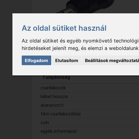
Az oldal sütiket használ
Az oldal sütiket és egyéb nyomkövető technológiá
hirdetéseket jelenít meg, és elemzi a weboldalun
Részletes termékleírás
Letölthető do
Elfogadom
Elutasítom
Beállítások megváltoztat
Tulajdonság
csatlakozók
kábel hossza
aranyozott
fém csatlakozóház
szín
egyéb információ