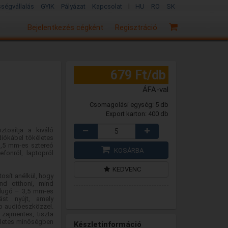
|
sségvállalás
GYIK
Pályázat
Kapcsolat
HU
RO
SK
Bejelentkezés cégként
Regisztráció
679 Ft/db
ÁFA-val
Csomagolási egység: 5 db
Export karton: 400 db
tosítja a kiváló
ókábel tökéletes
 3,5 mm-es sztereó
KOSÁRBA
fonról, laptopról
KEDVENC
osít anélkül, hogy
ind otthoni, mind
 dugó – 3,5 mm-es
tást nyújt, amely
b audióeszközzel.
zajmentes, tiszta
kéletes minőségben
Készletinformáció