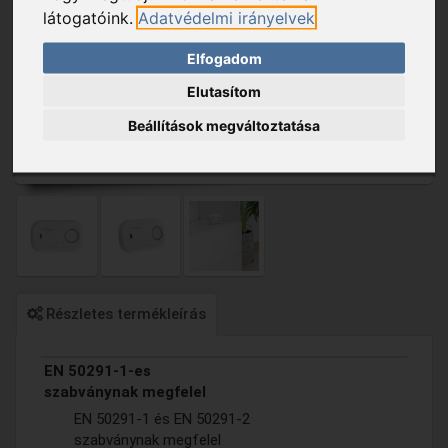
látogatóink.
Adatvédelmi irányelvek
Elfogadom
Elutasítom
Beállítások megváltoztatása
Részletes termékleírás
EN 50291-1-es
szabványnak megfelel
EN 50291-1 és EN 50291-2
szabványnak megfelel