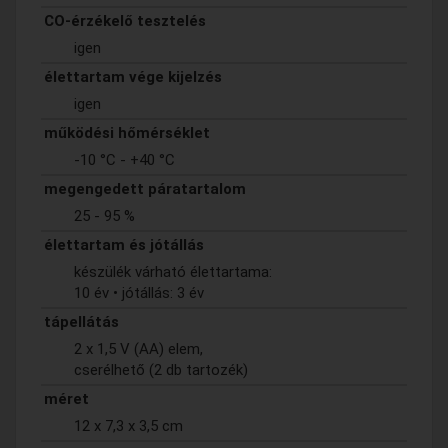
CO-érzékelő tesztelés
igen
élettartam vége kijelzés
igen
működési hőmérséklet
-10 °C - +40 °C
megengedett páratartalom
25 - 95 %
élettartam és jótállás
készülék várható élettartama:
10 év • jótállás: 3 év
tápellátás
2 x 1,5 V (AA) elem,
cserélhető (2 db tartozék)
méret
12 x 7,3 x 3,5 cm