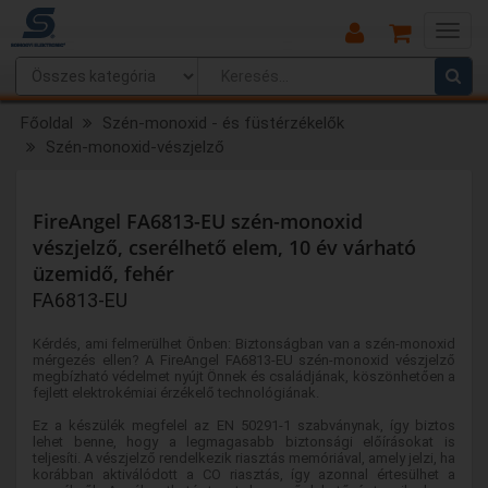
Main
Menu
Főoldal
Szén-monoxid - és füstérzékelők
Szén-monoxid-vészjelző
FireAngel FA6813-EU szén-monoxid
vészjelző, cserélhető elem, 10 év várható
üzemidő, fehér
FA6813-EU
Kérdés, ami felmerülhet Önben: Biztonságban van a szén-monoxid
mérgezés ellen? A FireAngel FA6813-EU szén-monoxid vészjelző
megbízható védelmet nyújt Önnek és családjának, köszönhetően a
fejlett elektrokémiai érzékelő technológiának.
Ez a készülék megfelel az EN 50291-1 szabványnak, így biztos
lehet benne, hogy a legmagasabb biztonsági előírásokat is
teljesíti. A vészjelző rendelkezik riasztás memóriával, amely jelzi, ha
korábban aktiválódott a CO riasztás, így azonnal értesülhet a