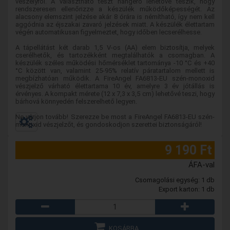
veszélyről. A választható teszt hangerő lehetővé teszik, hogy
rendszeresen ellenőrizze a készülék működőképességét. Az
alacsony elemszint jelzése akár 8 órára is némítható, így nem kell
aggódnia az éjszakai zavaró jelzések miatt. A készülék élettartam
végén automatikusan figyelmeztet, hogy időben lecserélhesse.
A tápellátást két darab 1,5 V-os (AA) elem biztosítja, melyek
cserélhetők, és tartozékként megtalálhatók a csomagban. A
készülék széles működési hőmérséklet tartománya -10 °C és +40
°C között van, valamint 25-95% relatív páratartalom mellett is
megbízhatóan működik. A FireAngel FA6813-EU szén-monoxid
vészjelző várható élettartama 10 év, amelyre 3 év jótállás is
érvényes. A kompakt mérete (12 x 7,3 x 3,5 cm) lehetővé teszi, hogy
bárhová könnyedén felszerelhető legyen.
Ne várjon tovább! Szerezze be most a FireAngel FA6813-EU szén-
monoxid vészjelzőt, és gondoskodjon szerettei biztonságáról!
9 190 Ft
ÁFA-val
Csomagolási egység: 1 db
Export karton: 1 db
KOSÁRBA